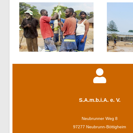
S.A.m.b.i.A. e. V.
Neubrunner Weg 8
97277 Neubrunn-Böttigheim