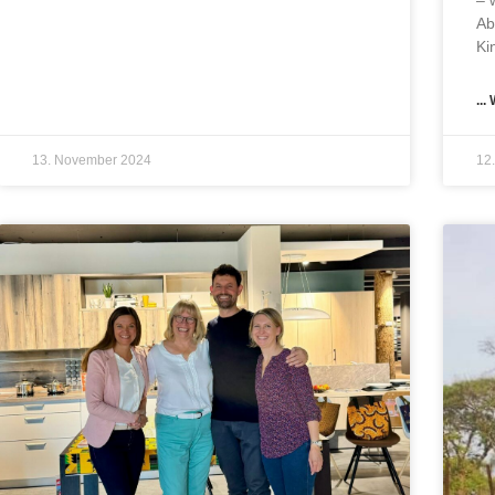
– 
Ab
Ki
..
13. November 2024
12