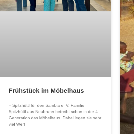
Frühstück im Möbelhaus
– Spitzhüttl für den Sambia e. V. Familie
Spitzhüttl aus Neubrunn betreibt schon in der 4.
Generation das Möbelhaus. Dabei legen sie sehr
viel Wert