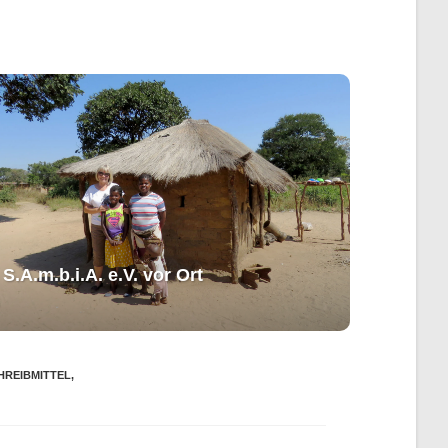
S.A.m.b.i.A. e.V. ​vor Ort​​
HREIBMITTEL
,