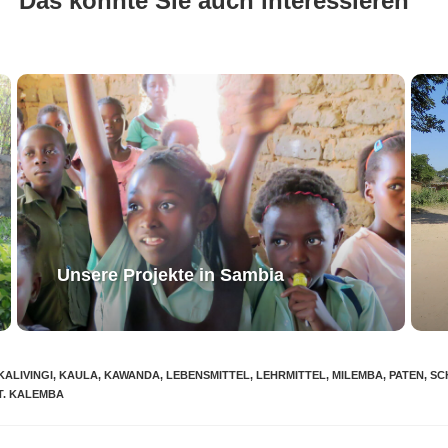
Das könnte Sie auch interessieren
Unsere Projekte in Sambia
KALIVINGI
,
KAULA
,
KAWANDA
,
LEBENSMITTEL
,
LEHRMITTEL
,
MILEMBA
,
PATEN
,
SC
T. KALEMBA