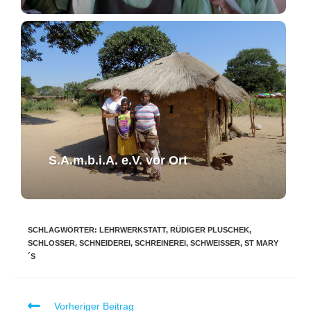
S.A.m.b.i.A. e.V. ​vor Ort​​
SCHLAGWÖRTER
:
LEHRWERKSTATT
,
RÜDIGER PLUSCHEK
,
SCHLOSSER
,
SCHNEIDEREI
,
SCHREINEREI
,
SCHWEISSER
,
ST MARY
´S
Vorheriger Beitrag