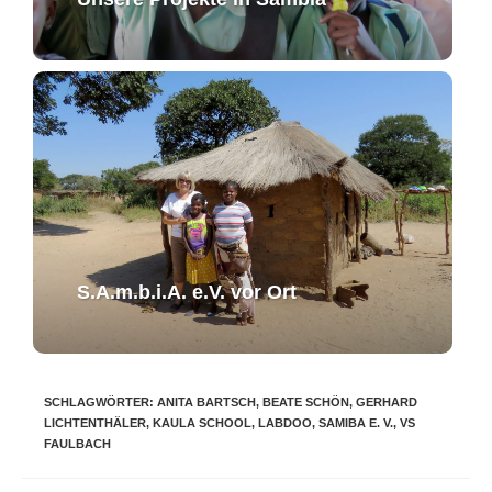
S.A.m.b.i.A. e.V. ​vor Ort​​
SCHLAGWÖRTER
:
ANITA BARTSCH
,
BEATE SCHÖN
,
GERHARD
LICHTENTHÄLER
,
KAULA SCHOOL
,
LABDOO
,
SAMIBA E. V.
,
VS
FAULBACH