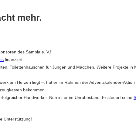
cht mehr.
ponsoren des Sambia e. V.!
ms
finanziert:
n, Toilettenhäuschen für Jungen und Mädchen. Weitere Projekte in Kali
dwerk am Herzen liegt –, hat er im Rahmen der Adventskalender-Aktio
rkzeugkasten bekommen.
rfolgreicher Handwerker. Nun ist er im Unruhestand. Er steuert seine
S
ge Unterstützung!