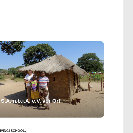
S.A.m.b.i.A. e.V. ​vor Ort​​
IVINGI SCHOOL
,