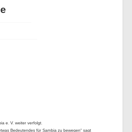
ne
a e. V. weiter verfolgt.
n, etwas Bedeutendes für Sambia zu bewegen“ sagt