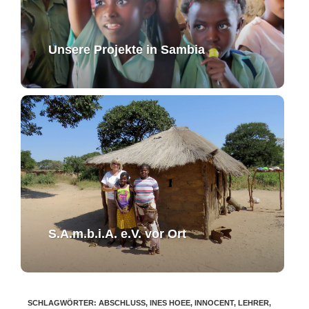
Unsere Projekte in Sambia
S.A.m.b.i.A. e.V. ​vor Ort​​
SCHLAGWÖRTER
:
ABSCHLUSS
,
INES HOEE
,
INNOCENT
,
LEHRER
,