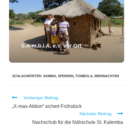
S.A.m.b.i.A. e.V. ​vor Ort​​
SCHLAGWÖRTER
:
SAMBIA
,
SPENDEN
,
TOMBOLA
,
WEIHNACHTEN
Vorheriger Beitrag
„X-mas-Aktion“ sichert Frühstück
Nächster Beitrag
Nachschub für die Nähschule St. Kalemba