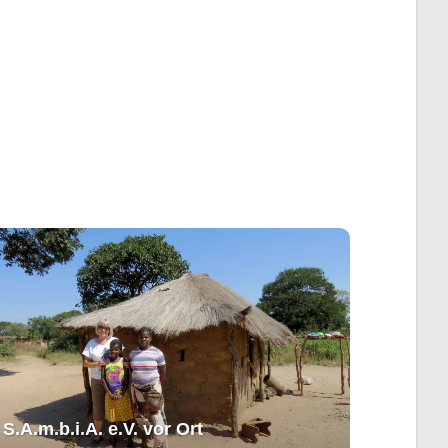
S.A.m.b.i.A. e.V. ​vor Ort​​