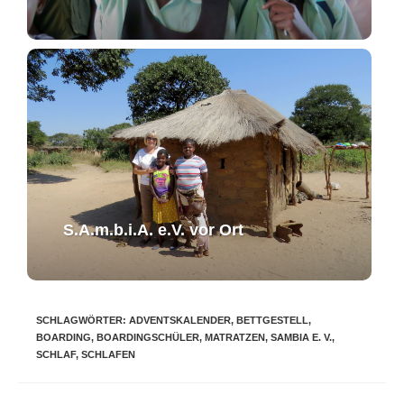
S.A.m.b.i.A. e.V. ​vor Ort​​
SCHLAGWÖRTER
:
ADVENTSKALENDER
,
BETTGESTELL
,
BOARDING
,
BOARDINGSCHÜLER
,
MATRATZEN
,
SAMBIA E. V.
,
SCHLAF
,
SCHLAFEN