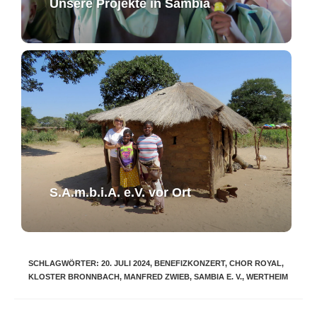
Unsere Projekte in Sambia
S.A.m.b.i.A. e.V. ​vor Ort​​
SCHLAGWÖRTER
:
20. JULI 2024
,
BENEFIZKONZERT
,
CHOR ROYAL
,
KLOSTER BRONNBACH
,
MANFRED ZWIEB
,
SAMBIA E. V.
,
WERTHEIM