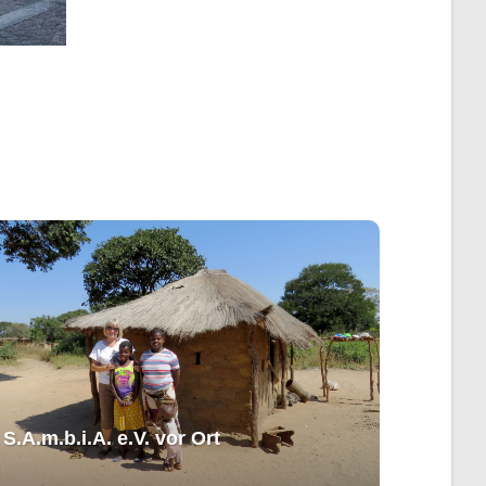
S.A.m.b.i.A. e.V. ​vor Ort​​