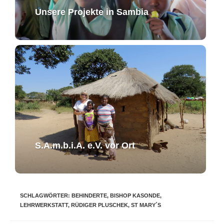
Unsere Projekte in Sambia
S.A.m.b.i.A. e.V. ​vor Ort​​
SCHLAGWÖRTER
:
BEHINDERTE
,
BISHOP KASONDE
,
LEHRWERKSTATT
,
RÜDIGER PLUSCHEK
,
ST MARY´S