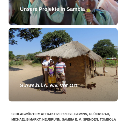
Unsere Projekte in Sambia
S.A.m.b.i.A. e.V. ​vor Ort​​
SCHLAGWÖRTER
:
ATTRAKTIVE PREISE
,
GEWINN
,
GLÜCKSRAD
,
MICHAELIS MARKT
,
NEUBRUNN
,
SAMBIA E. V.
,
SPENDEN
,
TOMBOLA