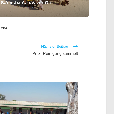
S.A.m.b.i.A. e.V. ​vor Ort​​
LEMBA
Nächster Beitrag
Pritzl-Reinigung sammelt