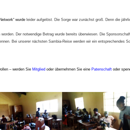
-Network“ wurde
leider
aufgelöst.
Die Sorge war zunächst groß. Denn die j
ährl
n
worden. Der notwendige Betrag
wurde
bereits ü
berwiesen.
Die Sponsorschaft 
ennen
. Bei unserer
n
ächsten Sambia-Reise werden wir ein entsprechendes S
ollen – werden Sie
Mitglied
oder übernehmen Sie eine
Patenschaft
oder spen