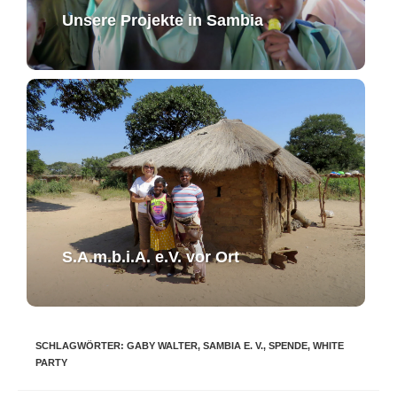
Unsere Projekte in Sambia
S.A.m.b.i.A. e.V. ​vor Ort​​
SCHLAGWÖRTER
:
GABY WALTER
,
SAMBIA E. V.
,
SPENDE
,
WHITE
PARTY