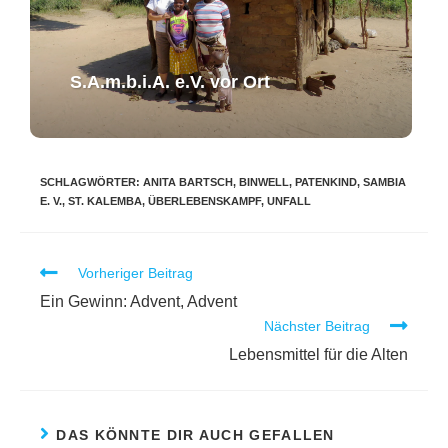
S.A.m.b.i.A. e.V. ​vor Ort​​
SCHLAGWÖRTER
:
ANITA BARTSCH
,
BINWELL
,
PATENKIND
,
SAMBIA
E. V.
,
ST. KALEMBA
,
ÜBERLEBENSKAMPF
,
UNFALL
Vorheriger Beitrag
Ein Gewinn: Advent, Advent
Nächster Beitrag
Lebensmittel für die Alten
DAS KÖNNTE DIR AUCH GEFALLEN