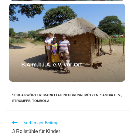
S.A.m.b.i.A. e.V. ​vor Ort​​
SCHLAGWÖRTER
:
MARKTTAG NEUBRUNN
,
MÜTZEN
,
SAMBIA E. V.
,
STRÜMPFE
,
TOMBOLA
Vorheriger Beitrag
3 Rollstühle für Kinder