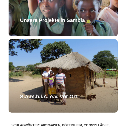
Unsere Projekte in Sambia
S.A.m.b.i.A. e.V. ​vor Ort​​
SCHLAGWÖRTER
:
AIDSWAISEN
,
BÖTTIGHEIM
,
CONNYS LÄDLE
,