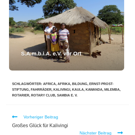
S.A.m.b.i.A. e.V. ​vor Ort​​
SCHLAGWÖRTER
:
AFRICA
,
AFRIKA
,
BILDUNG
,
ERNST-PROST-
STIFTUNG
,
FAHRRÄDER
,
KALIVINGI
,
KAULA
,
KAWANDA
,
MILEMBA
,
ROTARIER
,
ROTARY CLUB
,
SAMBIA E. V.
Vorheriger Beitrag
Großes Glück für Kalivingi
Nächster Beitrag