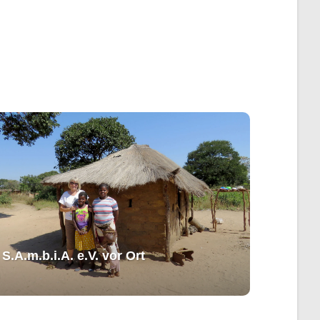
S.A.m.b.i.A. e.V. ​vor Ort​​