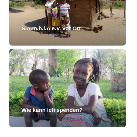
S.A.m.b.i.A e.V. ​vor Ort​​
Wie kann ich spenden?