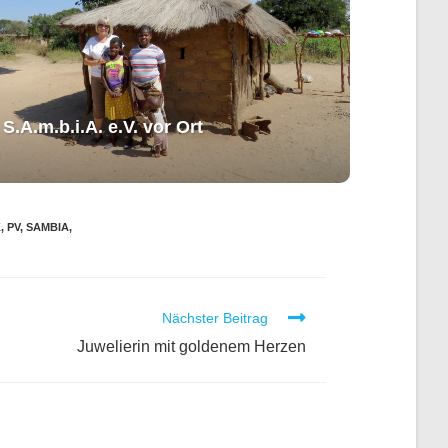
S.A.m.b.i.A. e.V. ​vor Ort​​
K
,
PV
,
SAMBIA
,
Nächster Beitrag
Juwelierin mit goldenem Herzen