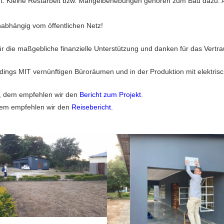
iert. Kleine Restarbeit bzw. Mängelbehebungen gehören zum Bau dazu. 
abhängig vom öffentlichen Netz!
ür die maßgebliche finanzielle Unterstützung und danken für das Vertra
erdings MIT vernünftigen Büroräumen und in der Produktion mit elektr
, dem empfehlen wir den
Bericht zum Projekt
.
dem empfehlen wir den
Reisebericht
.