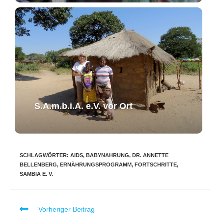
S.A.m.b.i.A. e.V. ​vor Ort​​
SCHLAGWÖRTER
:
AIDS
,
BABYNAHRUNG
,
DR. ANNETTE
BELLENBERG
,
ERNÄHRUNGSPROGRAMM
,
FORTSCHRITTE
,
SAMBIA E. V.
Vorheriger Beitrag